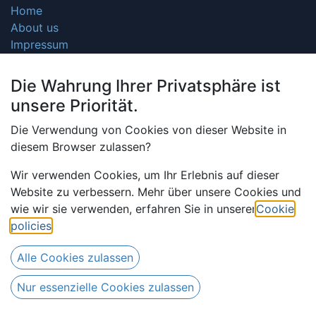
Home
About us
Impressum
Payment and shipping
Legal information
Die Wahrung Ihrer Privatsphäre ist
Contact us
unsere Priorität.
Die Verwendung von Cookies von dieser Website in
diesem Browser zulassen?
About us
Wir verwenden Cookies, um Ihr Erlebnis auf dieser
Clothing, accessory, furniture, etc.:
Website zu verbessern. Mehr über unsere Cookies und
wie wir sie verwenden, erfahren Sie in unserer
Cookie
Super Wax, Java print, Wax block, voile, Leno and first
policies
.
of all Guinea Brocades (white, uni-colored, yarn-dyed,
printed and more)
Alle Cookies zulassen
As we like to offer the best quality to our customers,
Nur essenzielle Cookies zulassen
we produce our Brocades (100 % cotton) only in
Europe.​