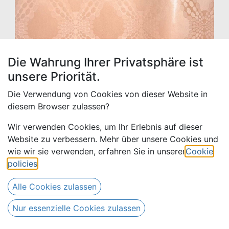
Die Wahrung Ihrer Privatsphäre ist
unsere Priorität.
Die Verwendung von Cookies von dieser Website in
diesem Browser zulassen?
Bazin uni Color 281-salmon,
30 m
Wir verwenden Cookies, um Ihr Erlebnis auf dieser
Website zu verbessern. Mehr über unsere Cookies und
390.00
€
wie wir sie verwenden, erfahren Sie in unserer
Cookie
All prices incl. VAT.
Excl. Shipping costs
policies
.
510.00
€
Alle Cookies zulassen
Only 1 Stück left in stock.
Nur essenzielle Cookies zulassen
(
13.00
€
Meter
)