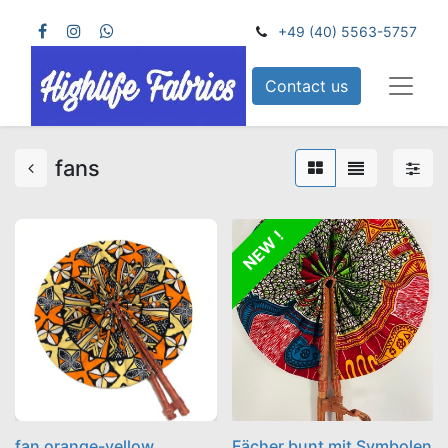
+49 (40) 5563-5757
Contact us
fans
NEW !
fan orange-yellow
Fächer bunt mit Symbolen