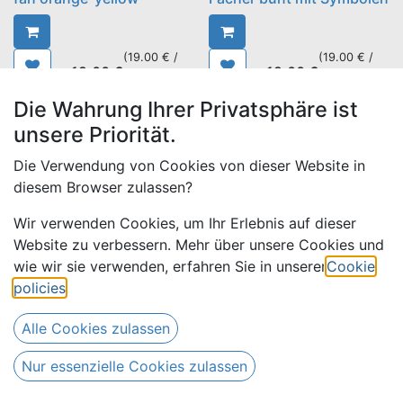
(
19.00
€ /
(
19.00
€ /
19.00
€
19.00
€
pieces
)
pieces
)
Die Wahrung Ihrer Privatsphäre ist
NEW !
NEW !
unsere Priorität.
Die Verwendung von Cookies von dieser Website in
diesem Browser zulassen?
Wir verwenden Cookies, um Ihr Erlebnis auf dieser
Website zu verbessern. Mehr über unsere Cookies und
wie wir sie verwenden, erfahren Sie in unserer
Cookie
policies
.
Fächer gelb-blau-
Alle Cookies zulassen
dunkelrot
Fächer gelb mit
Nur essenzielle Cookies zulassen
Schachbrettmustern
(
19.00
€ /
(
19.00
€ /