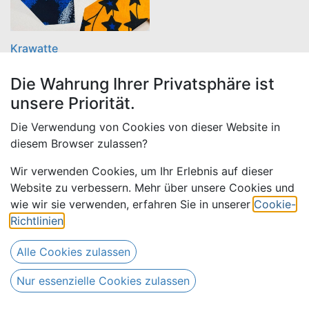
Krawatte
Die Wahrung Ihrer Privatsphäre ist
9,50
€
(
5,00
€ /
unsere Priorität.
5,00
€
Stück
)
Die Verwendung von Cookies von dieser Website in
diesem Browser zulassen?
Wir verwenden Cookies, um Ihr Erlebnis auf dieser
Website zu verbessern. Mehr über unsere Cookies und
wie wir sie verwenden, erfahren Sie in unserer
Cookie-
Richtlinien
.
Nützliche Links
Alle Cookies zulassen
Home
Über uns
Nur essenzielle Cookies zulassen
Impressum