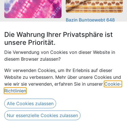
Bazin Buntgewebt 648
Bazin Print 6234
braun/beige
Die Wahrung Ihrer Privatsphäre ist
unsere Priorität.
(
18,00
€ /
(
17,00
€ /
18,00
€
17,00
€
Meter
)
Meter
)
Die Verwendung von Cookies von dieser Website in
diesem Browser zulassen?
Wir verwenden Cookies, um Ihr Erlebnis auf dieser
Website zu verbessern. Mehr über unsere Cookies und
wie wir sie verwenden, erfahren Sie in unserer
Cookie-
Richtlinien
.
Alle Cookies zulassen
Nur essenzielle Cookies zulassen
Bazin uni Color 901-silber
Bazin uni Color 627-