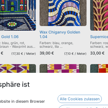
Wax Chiganvy Golden
o Gold 1.06
1.04
Supernice
 blau, grün, rot,
Farben: blau, orange,
Farben: rosa
braun - Waxprint aus
schwarz, lila
schwarz, 
aumwolle, einseitig
Waxprint aus 100%
Waxprint a
€
39,00
€
33,00
€
ber Foliendruck
Baumwolle, einseitig mit
Baumwolle, 
(
17,30
€ /
Meter
)
(
7,10
€ /
Meter
)
Silber-Glanzdruck
Gold-Glitze
sphäre ist
Alle Cookies zulassen
bsite in diesem Browser