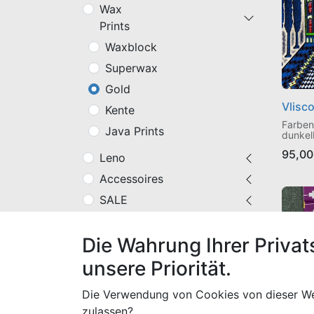
Wax
Prints
Waxblock
Superwax
Gold
Vlisc
Kente
Farben:
Java Prints
dunkel
100% B
95,00
mit Sil
Leno
Accessoires
SALE
Farbe
Die Wahrung Ihrer Privat
unsere Priorität.
Die Verwendung von Cookies von dieser We
zulassen?