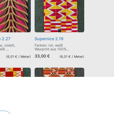
 2.27
Supernice 2.19
, violett,
Farben: rot, weiß
weiß
Waxprint aus 100%
us 100%
Baumwolle, einseitig mit
33,00
€
einseitig mit
Gold-Glitzer
(
6,01
€ /
Meter
)
(
6,01
€ /
Meter
)
r