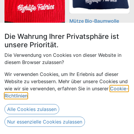
Mütze Bio-Baumwolle
Highlife
Die Wahrung Ihrer Privatsphäre ist
Mütze Highlife
unsere Priorität.
(
17,00
€ /
ab
15,00
€
17,00
€
Stück
)
Die Verwendung von Cookies von dieser Website in
diesem Browser zulassen?
Wir verwenden Cookies, um Ihr Erlebnis auf dieser
Website zu verbessern. Mehr über unsere Cookies und
wie wir sie verwenden, erfahren Sie in unserer
Cookie-
Richtlinien
.
Nützliche Links
Alle Cookies zulassen
Home
Nur essenzielle Cookies zulassen
Über uns
Impressum