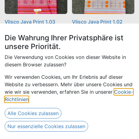
Vlisco Java Print 1.03
Vlisco Java Print 1.02
Farben: violett, rosa, rot, mint
Farben: orange, lila, blaugrau,
Waxprint aus 100% Baumwolle
rosa, rot, weiß
Die Wahrung Ihrer Privatsphäre ist
Waxprint aus 100% Baumwolle
unsere Priorität.
(
9,18
€ /
(
9,18
€ /
Die Verwendung von Cookies von dieser Website in
50,40
€
50,40
€
Meter
)
Meter
)
diesem Browser zulassen?
Wir verwenden Cookies, um Ihr Erlebnis auf dieser
Website zu verbessern. Mehr über unsere Cookies und
wie wir sie verwenden, erfahren Sie in unserer
Cookie-
Richtlinien
.
Alle Cookies zulassen
Nützliche Links
Nur essenzielle Cookies zulassen
Home
Über uns