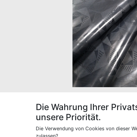
Der Stoff hat eine Breite von 160 cm, ein
Die Wahrung Ihrer Privat
unsere Priorität.
Die Verwendung von Cookies von dieser We
Spezifikationen
zulassen?