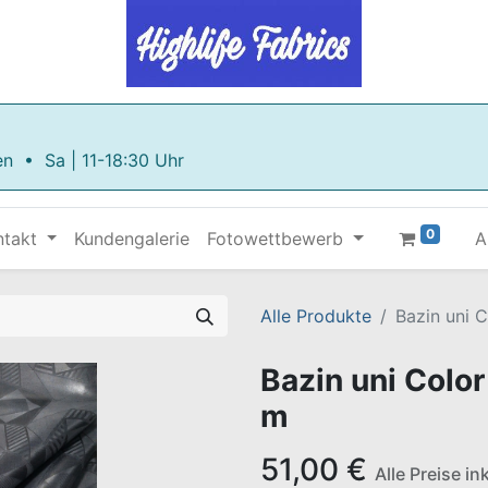
en • Sa | 11-18:30 Uhr
0
ntakt
Kundengalerie
Fotowettbewerb
A
Alle Produkte
Bazin uni 
Bazin uni Color
m
51,00
€
Alle Preise i