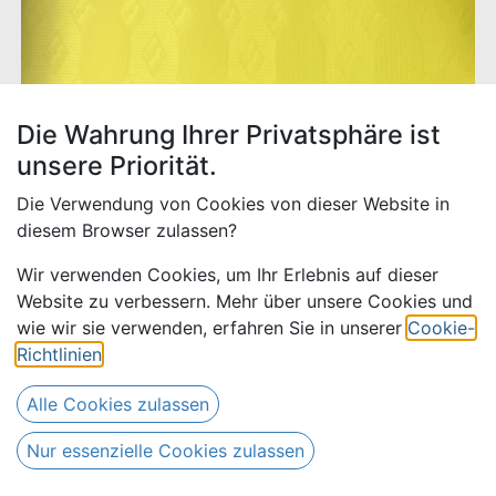
Die Wahrung Ihrer Privatsphäre ist
unsere Priorität.
Die Verwendung von Cookies von dieser Website in
diesem Browser zulassen?
Wir verwenden Cookies, um Ihr Erlebnis auf dieser
Website zu verbessern. Mehr über unsere Cookies und
wie wir sie verwenden, erfahren Sie in unserer
Cookie-
Bazin uni Color 125-gelb | B -
Richtlinien
.
5 m
Alle Cookies zulassen
65,00
€
Alle Preise inkl. MwSt.
zzgl.
Nur essenzielle Cookies zulassen
80,00
€
Versandkosten