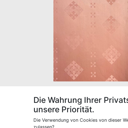
Sie kaufen 1 Stk. à 30 x 1,60 m Bazin uni C
Die Wahrung Ihrer Privat
unsere Priorität.
Die Verwendung von Cookies von dieser We
Spezifikationen
zulassen?