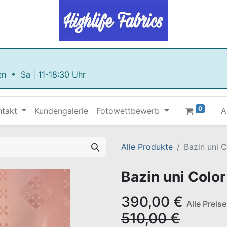
en • Sa | 11-18:30 Uhr
0
ntakt
Kundengalerie
Fotowettbewerb
A
Alle Produkte
Bazin uni C
Bazin uni Color
390,00
€
Alle Preis
510,00
€