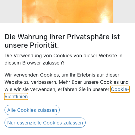
Die Wahrung Ihrer Privatsphäre ist
unsere Priorität.
Die Verwendung von Cookies von dieser Website in
diesem Browser zulassen?
Wir verwenden Cookies, um Ihr Erlebnis auf dieser
Website zu verbessern. Mehr über unsere Cookies und
wie wir sie verwenden, erfahren Sie in unserer
Cookie-
Bazin uni Color 120-
Richtlinien
.
gelborange | D - 3 m
Alle Cookies zulassen
Drews Bazin
Nur essenzielle Cookies zulassen
51,00
€
Alle Preise inkl. MwSt.
zzgl. Versandkosten