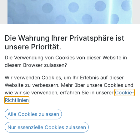
Die Wahrung Ihrer Privatsphäre ist
unsere Priorität.
Die Verwendung von Cookies von dieser Website in
diesem Browser zulassen?
Wir verwenden Cookies, um Ihr Erlebnis auf dieser
Website zu verbessern. Mehr über unsere Cookies und
Bazin uni Color 572-hellblau,
wie wir sie verwenden, erfahren Sie in unserer
Cookie-
30 m
Richtlinien
.
Alle Cookies zulassen
390,00
€
Alle Preise inkl. MwSt.
zzgl.
510,00
€
Versandkosten
Nur essenzielle Cookies zulassen