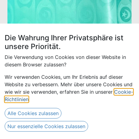
Die Wahrung Ihrer Privatsphäre ist
unsere Priorität.
Die Verwendung von Cookies von dieser Website in
diesem Browser zulassen?
Wir verwenden Cookies, um Ihr Erlebnis auf dieser
Website zu verbessern. Mehr über unsere Cookies und
Bazin uni Color 655-mint, 30
wie wir sie verwenden, erfahren Sie in unserer
Cookie-
m
Richtlinien
.
Alle Cookies zulassen
390,00
€
Alle Preise inkl. MwSt.
zzgl.
510,00
€
Versandkosten
Nur essenzielle Cookies zulassen