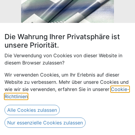
Die Wahrung Ihrer Privatsphäre ist
unsere Priorität.
Die Verwendung von Cookies von dieser Website in
diesem Browser zulassen?
Wir verwenden Cookies, um Ihr Erlebnis auf dieser
Website zu verbessern. Mehr über unsere Cookies und
Bazin Buntgewebt 774 | 4,5 m
wie wir sie verwenden, erfahren Sie in unserer
Cookie-
Richtlinien
.
76,50
€
Alle Preise inkl. MwSt.
zzgl.
Alle Cookies zulassen
Versandkosten
Nur essenzielle Cookies zulassen
Nur 1 Stück auf Lager.