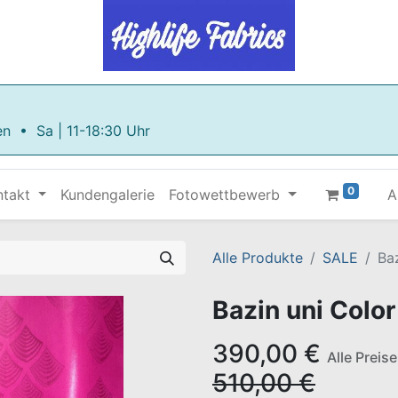
en • Sa | 11-18:30 Uhr
0
ntakt
Kundengalerie
Fotowettbewerb
A
Alle Produkte
SALE
Ba
Bazin uni Colo
390,00
€
Alle Preis
510,00
€