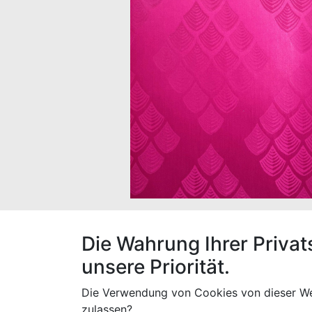
Sie kaufen 1 Stk. à 30 x 1,60 m Bazin uni C
Die Wahrung Ihrer Privat
unsere Priorität.
Die Verwendung von Cookies von dieser We
Spezifikationen
zulassen?