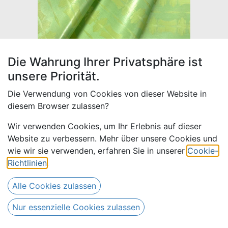
Die Wahrung Ihrer Privatsphäre ist
unsere Priorität.
Die Verwendung von Cookies von dieser Website in
diesem Browser zulassen?
Wir verwenden Cookies, um Ihr Erlebnis auf dieser
Website zu verbessern. Mehr über unsere Cookies und
Veba Gold 373-lindgrün | 4 m
wie wir sie verwenden, erfahren Sie in unserer
Cookie-
Richtlinien
.
76,00
€
Alle Preise inkl. MwSt.
zzgl.
Alle Cookies zulassen
Versandkosten
Nur essenzielle Cookies zulassen
Nur 1 Stück auf Lager.