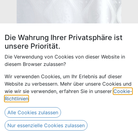
Die Wahrung Ihrer Privatsphäre ist
unsere Priorität.
Die Verwendung von Cookies von dieser Website in
diesem Browser zulassen?
Wir verwenden Cookies, um Ihr Erlebnis auf dieser
Website zu verbessern. Mehr über unsere Cookies und
Bazin uni Color 0211-weiß | D
wie wir sie verwenden, erfahren Sie in unserer
Cookie-
Richtlinien
.
17,00
€
Alle Preise inkl. MwSt.
zzgl. Versandkosten
Alle Cookies zulassen
Nur 34 Meter auf Lager.
Nur essenzielle Cookies zulassen
(
17,00
€
Meter
)