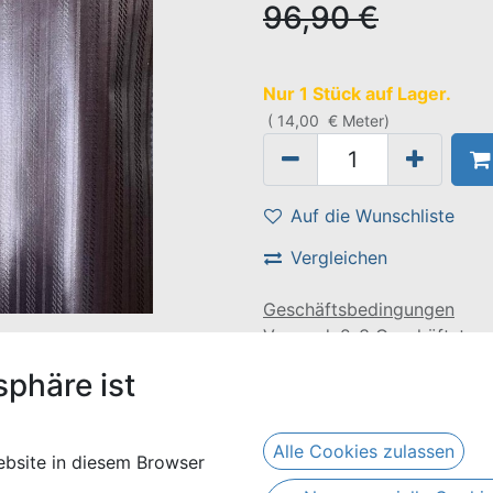
96,90
€
Nur 1 Stück auf Lager.
(
14,00
€
Meter
)
Auf die Wunschliste
Vergleichen
Geschäftsbedingungen
Versand: 2-3 Geschäftstag
sphäre ist
ine Länge von 5,7 Metern. Er besteht aus 100% Baumwolle.
Alle Cookies zulassen
bsite in diesem Browser