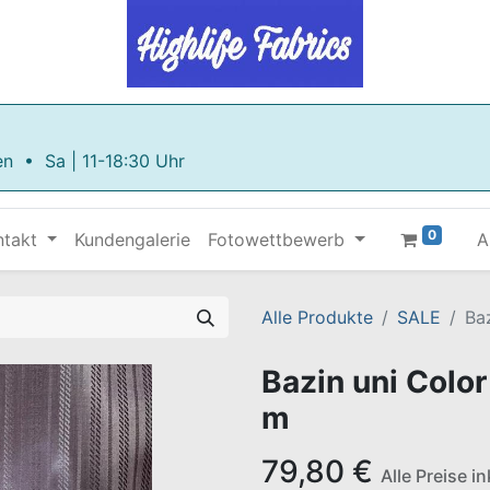
en • Sa | 11-18:30 Uhr
0
ntakt
Kundengalerie
Fotowettbewerb
A
Alle Produkte
SALE
Ba
Bazin uni Colo
m
79,80
€
Alle Preise i