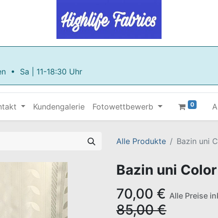
en • Sa | 11-18:30 Uhr
0
ntakt
Kundengalerie
Fotowettbewerb
A
Alle Produkte
Bazin uni 
Bazin uni Colo
70,00
€
Alle Preise i
85,00
€