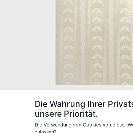
Der Stoff hat eine Breite von 160 cm und 
Die Wahrung Ihrer Privat
unsere Priorität.
Die Verwendung von Cookies von dieser We
Spezifikationen
zulassen?