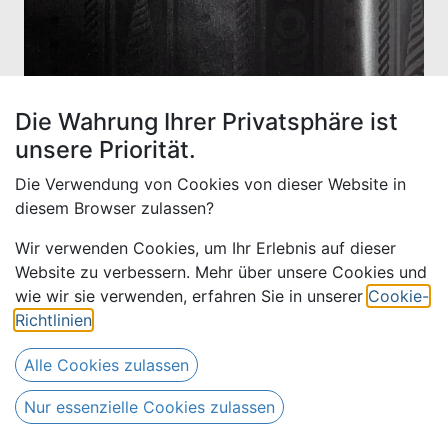
Die Wahrung Ihrer Privatsphäre ist
unsere Priorität.
Die Verwendung von Cookies von dieser Website in
diesem Browser zulassen?
Wir verwenden Cookies, um Ihr Erlebnis auf dieser
Website zu verbessern. Mehr über unsere Cookies und
Bazin uni Color 994-schwarz -
wie wir sie verwenden, erfahren Sie in unserer
Cookie-
4 m
Richtlinien
.
Alle Cookies zulassen
56,00
€
Alle Preise inkl. MwSt.
zzgl.
68,00
€
Versandkosten
Nur essenzielle Cookies zulassen