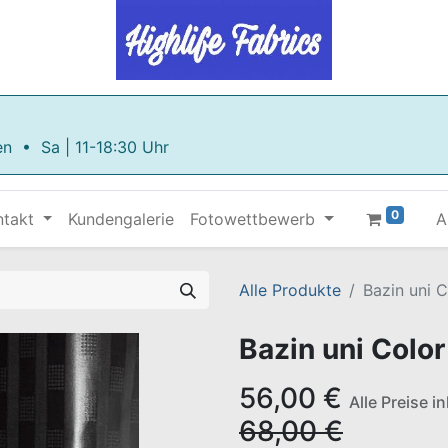
en • Sa | 11-18:30 Uhr
0
ntakt
Kundengalerie
Fotowettbewerb
A
Alle Produkte
Bazin uni 
Bazin uni Colo
56,00
€
Alle Preise i
68,00
€