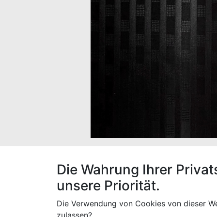
Der Stoff hat eine Breite von 160 cm und 
Die Wahrung Ihrer Privat
unsere Priorität.
Die Verwendung von Cookies von dieser We
Spezifikationen
zulassen?