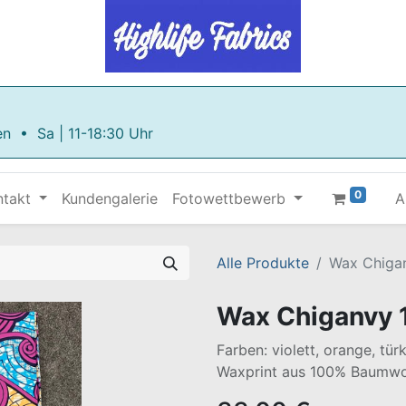
en • Sa | 11-18:30 Uhr
0
ntakt
Kundengalerie
Fotowettbewerb
A
Alle Produkte
Wax Chigan
Wax Chiganvy 
Farben: violett, orange, tür
Waxprint aus 100% Baumwo