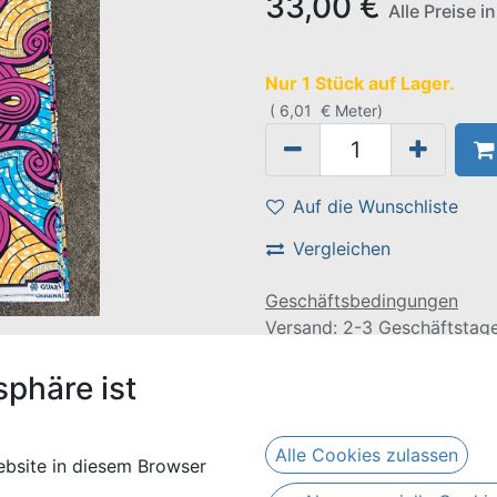
33,00
€
Alle Preise i
Nur 1 Stück auf Lager.
(
6,01
€
Meter
)
Auf die Wunschliste
Vergleichen
Geschäftsbedingungen
Versand: 2-3 Geschäftstag
mwolle. Sie bestellen ein Stück mit den Maßen 6 yds (5,49
sphäre ist
Alle Cookies zulassen
bsite in diesem Browser