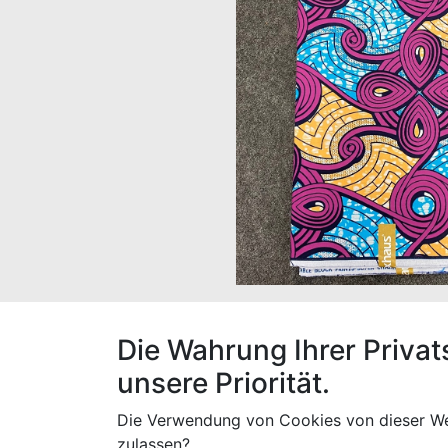
Unsere Waxprints bestehen zu 100% auf Bau
Die Wahrung Ihrer Privat
unsere Priorität.
Die Verwendung von Cookies von dieser We
Spezifikationen
zulassen?